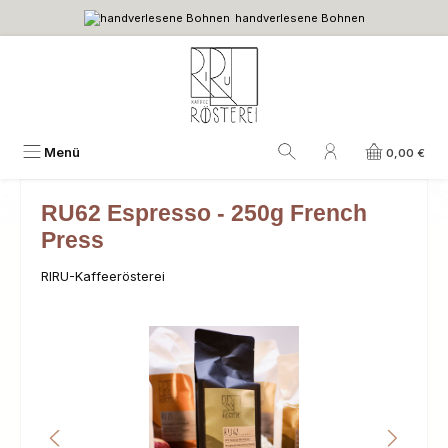
handverlesene Bohnen
Zum Hauptinhalt springen
Menü
0,00 €
RU62 Espresso - 250g French
Press
RIRU-Kaffeerösterei
Bildergalerie überspringen