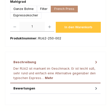
auswählen
Mahlgrad
Ganze Bohne
Filter
French Press
Espressokocher
Produkt Anzahl: Gib den gewünschten Wert ein oder benutze die Schaltfl
In den Warenkorb
Produktnummer:
RU62-250-002
Beschreibung
Der RU62 ist markant im Geschmack. Er ist leicht süß,
sehr rund und einfach eine Alternative gegenüber den
typischen Espress…
Mehr
Bewertungen