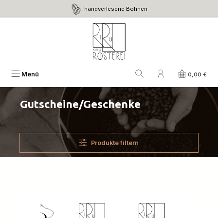
handverlesene Bohnen
Zum Hauptinhalt springen
Menü
0,00 €
Gutscheine/Geschenke
Produkte filtern