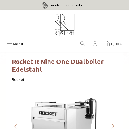
handverlesene Bohnen
Zum Hauptinhalt springen
Menü
0,00 €
Rocket R Nine One Dualboiler
Edelstahl
Rocket
Bildergalerie überspringen