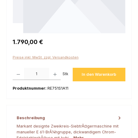
Regulärer Preis:
1.790,00 €
Preise inkl. MwSt. zzgl. Versandkosten
Produkt Anzahl: Gib den gewünschten Wert ein oder benutze die Schaltfl
Stk
In den Warenkorb
Produktnummer:
RE751S1A11
Beschreibung
Markant designte Zweikreis-SiebtrÃ¤germaschine mit
manueller E 61-BrÃ¼hgruppe, dickwandigem Chrom-
EdelstahlgehÃ¤use mit kubi…
Mehr