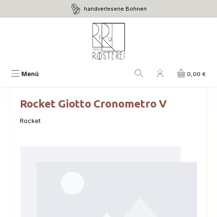
handverlesene Bohnen
Zum Hauptinhalt springen
Menü
0,00 €
Rocket Giotto Cronometro V
Rocket
Bildergalerie überspringen