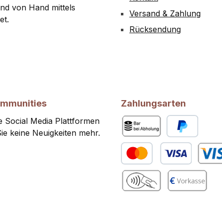
nd von Hand mittels
Versand & Zahlung
et.
Rücksendung
ommunities
Zahlungsarten
 Social Media Plattformen
ie keine Neuigkeiten mehr.
Bar bei Abholung
PayPal
Kredit- oder Debitkarte
Benutze
gram
Benutzerdefiniertes Bild 2
Vorkasse