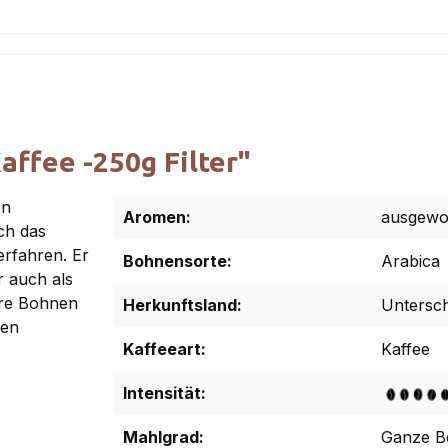
ffee -250g Filter"
en
Aromen:
ausgew
ch das
erfahren. Er
Bohnensorte:
Arabica
 auch als
sere Bohnen
Herkunftsland:
Untersch
ten
Kaffeeart:
Kaffee
Intensität:
Mahlgrad:
Ganze B