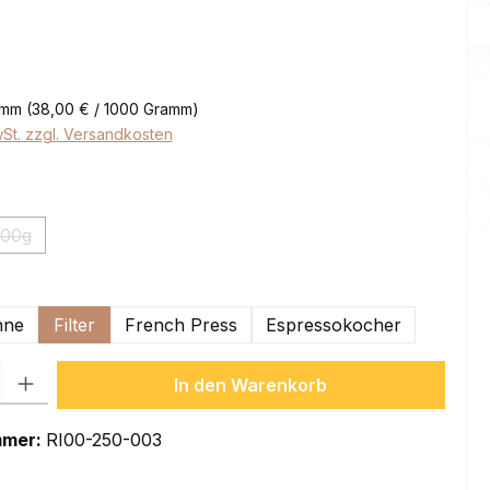
eis:
amm
(38,00 € / 1000 Gramm)
wSt. zzgl. Versandkosten
ählen
000g
(Diese Option ist zurzeit nicht verfügbar.)
swählen
hne
Filter
French Press
Espressokocher
l: Gib den gewünschten Wert ein oder benutze die Schaltflächen um
In den Warenkorb
mmer:
RI00-250-003