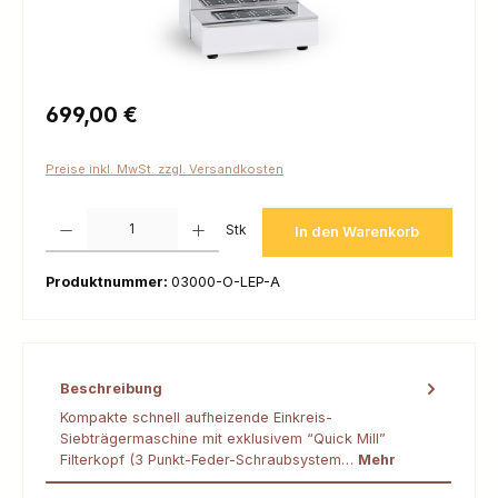
Regulärer Preis:
699,00 €
Preise inkl. MwSt. zzgl. Versandkosten
Produkt Anzahl: Gib den gewünschten Wert ein oder benutze die Schaltfl
Stk
In den Warenkorb
Produktnummer:
03000-O-LEP-A
Beschreibung
Kompakte schnell aufheizende Einkreis-
Siebträgermaschine mit exklusivem “Quick Mill”
Filterkopf (3 Punkt-Feder-Schraubsystem…
Mehr