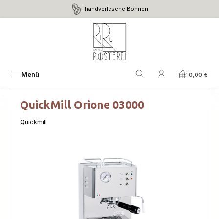
handverlesene Bohnen
Zum Hauptinhalt springen
Menü
0,00 €
QuickMill Orione 03000
Quickmill
Bildergalerie überspringen