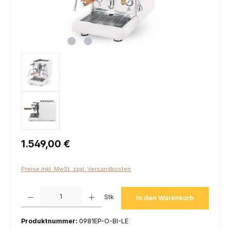
Regulärer Preis:
1.549,00 €
Preise inkl. MwSt. zzgl. Versandkosten
Produkt Anzahl: Gib den gewünschten Wert ein oder benutze die Schaltfl
Stk
In den Warenkorb
Produktnummer:
0981EP-O-BI-LE