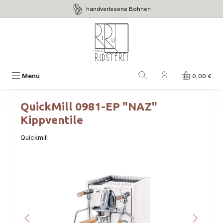
handverlesene Bohnen
Zum Hauptinhalt springen
Menü
0,00 €
QuickMill 0981-EP "NAZ"
Kippventile
Quickmill
Bildergalerie überspringen