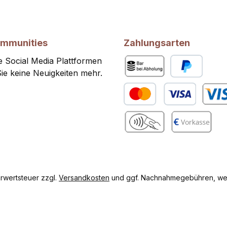
ommunities
Zahlungsarten
 Social Media Plattformen
ie keine Neuigkeiten mehr.
Bar bei Abholung
PayPal
Kredit- oder Debitkarte
Benutze
gram
Benutzerdefiniertes Bild 2
Vorkasse
hrwertsteuer zzgl.
Versandkosten
und ggf. Nachnahmegebühren, wen