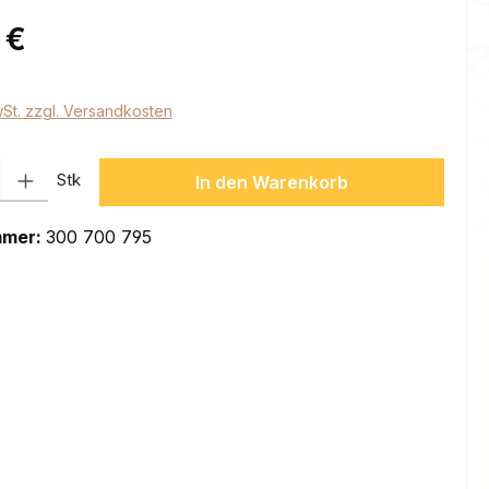
eis:
 €
wSt. zzgl. Versandkosten
l: Gib den gewünschten Wert ein oder benutze die Schaltflächen um
Stk
In den Warenkorb
mmer:
300 700 795