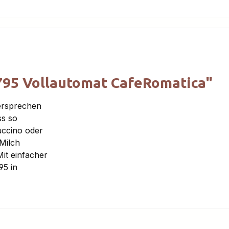
795 Vollautomat CafeRomatica"
versprechen
ss so
uccino oder
Milch
it einfacher
95 in