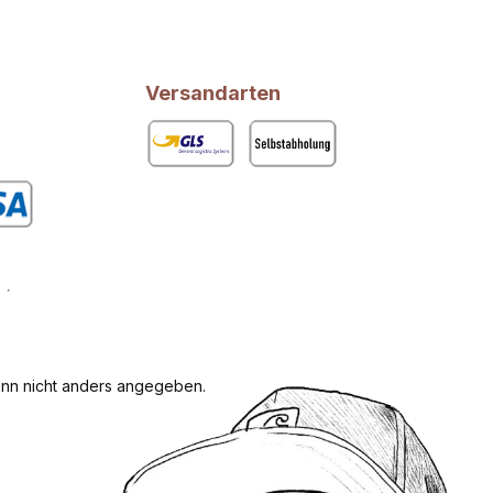
Versandarten
GLS
Abholung
rdefiniertes Bild 1
n nicht anders angegeben.