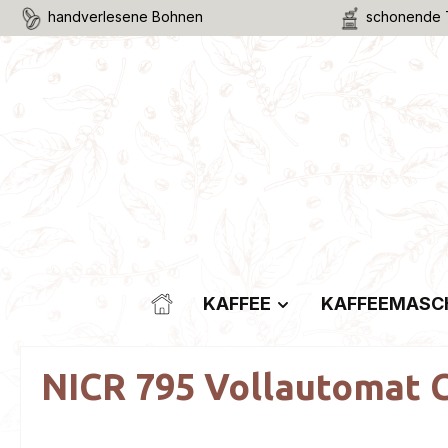
handverlesene Bohnen
schonende 
m Hauptinhalt springen
Zur Suche springen
Zur Hauptnavigation springen
KAFFEE
KAFFEEMASC
NICR 795 Vollautomat 