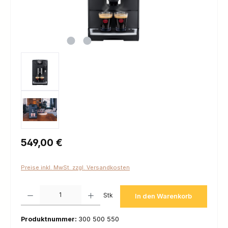
Regulärer Preis:
549,00 €
Preise inkl. MwSt. zzgl. Versandkosten
Produkt Anzahl: Gib den gewünschten Wert ein oder benutze die Schaltfl
Stk
In den Warenkorb
Produktnummer:
300 500 550