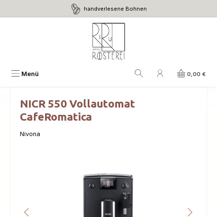
handverlesene Bohnen
Zum Hauptinhalt springen
Menü
0,00 €
NICR 550 Vollautomat
CafeRomatica
Nivona
Bildergalerie überspringen