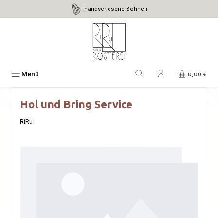
handverlesene Bohnen
Zum Hauptinhalt springen
Menü
0,00 €
Hol und Bring Service
RiRu
Bildergalerie überspringen