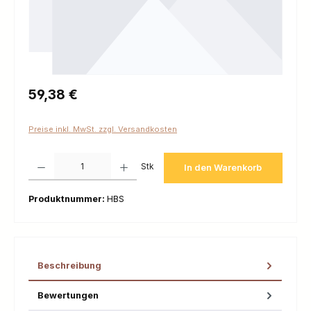
Regulärer Preis:
59,38 €
Preise inkl. MwSt. zzgl. Versandkosten
Produkt Anzahl: Gib den gewünschten Wert ein oder benutze die Schaltfl
Stk
In den Warenkorb
Produktnummer:
HBS
Beschreibung
Bewertungen