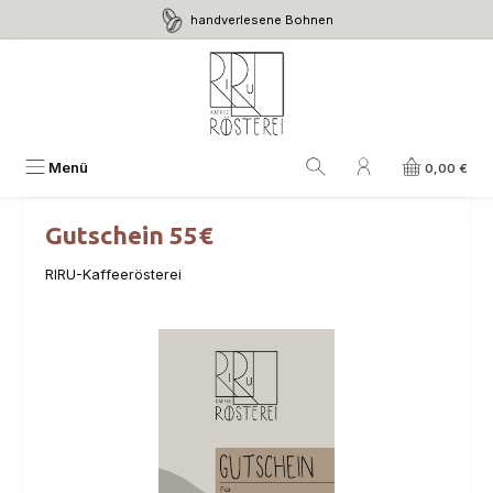
handverlesene Bohnen
Zum Hauptinhalt springen
Menü
0,00 €
Gutschein 55€
RIRU-Kaffeerösterei
Bildergalerie überspringen