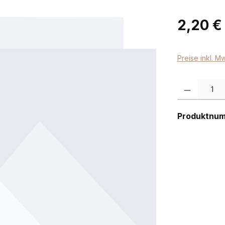
Regulärer Pr
2,20 €
Preise inkl. M
Produkt Anzah
Produktnu