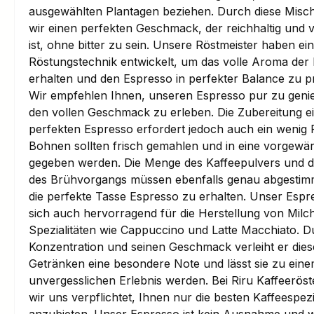
ausgewählten Plantagen beziehen. Durch diese Misch
wir einen perfekten Geschmack, der reichhaltig und 
ist, ohne bitter zu sein. Unsere Röstmeister haben ein
Röstungstechnik entwickelt, um das volle Aroma de
erhalten und den Espresso in perfekter Balance zu p
Wir empfehlen Ihnen, unseren Espresso pur zu geni
den vollen Geschmack zu erleben. Die Zubereitung e
perfekten Espresso erfordert jedoch auch ein wenig F
Bohnen sollten frisch gemahlen und in eine vorgewä
gegeben werden. Die Menge des Kaffeepulvers und 
des Brühvorgangs müssen ebenfalls genau abgestimm
die perfekte Tasse Espresso zu erhalten. Unser Espr
sich auch hervorragend für die Herstellung von Milc
Spezialitäten wie Cappuccino und Latte Macchiato. D
Konzentration und seinen Geschmack verleiht er die
Getränken eine besondere Note und lässt sie zu ein
unvergesslichen Erlebnis werden. Bei Riru Kaffeeröst
wir uns verpflichtet, Ihnen nur die besten Kaffeespezi
anzubieten. Unser Espresso ist kein Ausnahme und wi