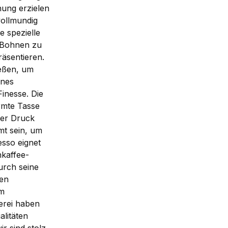
ung erzielen
vollmundig
e spezielle
r Bohnen zu
räsentieren.
eßen, um
ines
inesse. Die
rmte Tasse
der Druck
t sein, um
esso eignet
hkaffee-
urch seine
sen
em
erei haben
alitäten
r sind stolz