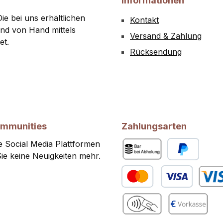
Informationen
ie bei uns erhältlichen
Kontakt
nd von Hand mittels
Versand & Zahlung
et.
Rücksendung
ommunities
Zahlungsarten
 Social Media Plattformen
ie keine Neuigkeiten mehr.
Bar bei Abholung
PayPal
Kredit- oder Debitkarte
Benutze
gram
Benutzerdefiniertes Bild 2
Vorkasse