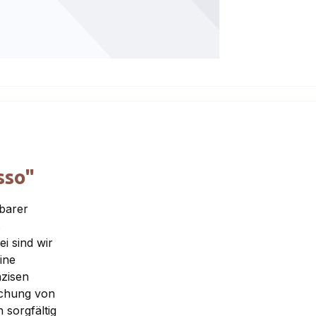
sso"
lbarer
s
ei sind wir
ine
äzisen
schung von
 sorgfältig