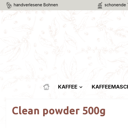
handverlesene Bohnen
schonende 
m Hauptinhalt springen
Zur Suche springen
Zur Hauptnavigation springen
KAFFEE
KAFFEEMASC
Clean powder 500g