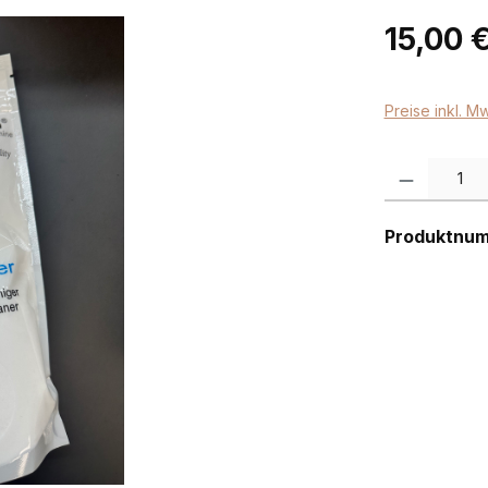
Regulärer Pr
15,00 
Preise inkl. M
Produkt Anzah
Produktnu