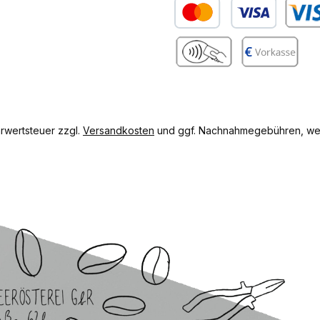
Kredit- oder Debitkarte
Benutze
gram
Benutzerdefiniertes Bild 2
Vorkasse
hrwertsteuer zzgl.
Versandkosten
und ggf. Nachnahmegebühren, wen