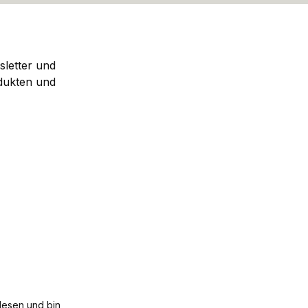
sletter und
dukten und
esen und bin