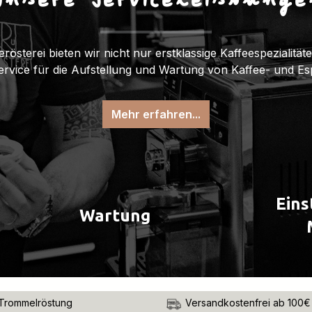
Unsere Serviceleistunge
erösterei bieten wir nicht nur erstklassige Kaffeespezialitä
Service für die Aufstellung und Wartung von Kaffee- und E
Mehr erfahren...
Eins
Wartung
Trommelröstung
Versandkostenfrei ab 100€