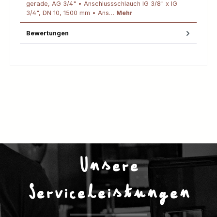
gerade, AG 3/4" • Anschlussschlauch IG 3/8" x IG
3/4", DN 10, 1500 mm • Ans…
Mehr
Bewertungen
Unsere
Serviceleistungen