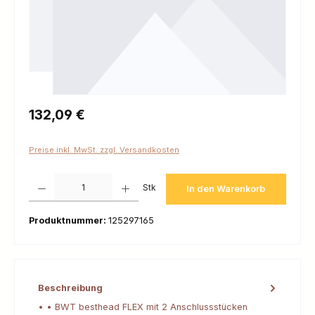
Regulärer Preis:
132,09 €
Preise inkl. MwSt. zzgl. Versandkosten
Produkt Anzahl: Gib den gewünschten Wert ein oder benutze die Schaltfl
Stk
In den Warenkorb
Produktnummer:
125297165
Beschreibung
• • BWT besthead FLEX mit 2 Anschlussstücken