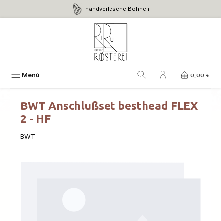
handverlesene Bohnen
Zum Hauptinhalt springen
Menü
0,00 €
BWT Anschlußset besthead FLEX
2 - HF
BWT
Bildergalerie überspringen