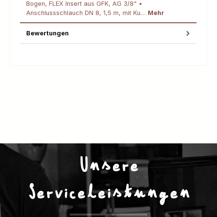
Bogen, FLEX Insert aus GFK, AG 3/8" •
Anschlussschlauch DN 8, 1,5 m, mit Ku…
Mehr
Bewertungen
Unsere
Serviceleistungen