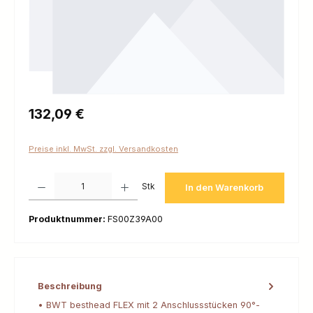
Regulärer Preis:
132,09 €
Preise inkl. MwSt. zzgl. Versandkosten
Produkt Anzahl: Gib den gewünschten Wert ein oder benutze die Schaltfl
Stk
In den Warenkorb
Produktnummer:
FS00Z39A00
Beschreibung
• BWT besthead FLEX mit 2 Anschlussstücken 90°-