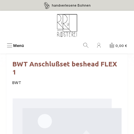
handverlesene Bohnen
Zum Hauptinhalt springen
Menü
0,00 €
BWT Anschlußset beshead FLEX
1
BWT
Bildergalerie überspringen