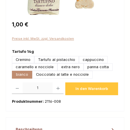
Regulärer Preis:
1,00 €
Preise inkl. MwSt. zzgl. Versandkosten
auswählen
Tartufo 14g
Cremino
Tartufo al pistacchio
cappuccino
caramello e nocciole
extra nero
panna cotta
bianco
Cioccolato al latte e nocciole
Produkt Anzahl: Gib den gewünschten Wert ein oder benutze die Schaltfl
In den Warenkorb
Produktnummer:
2116-008
Beschreibung