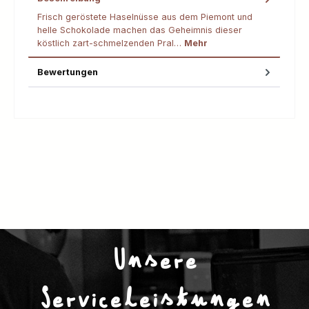
Frisch geröstete Haselnüsse aus dem Piemont und
helle Schokolade machen das Geheimnis dieser
köstlich zart-schmelzenden Pral…
Mehr
Bewertungen
Unsere
Serviceleistungen