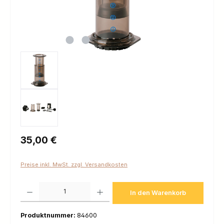
Regulärer Preis:
35,00 €
Preise inkl. MwSt. zzgl. Versandkosten
Produkt Anzahl: Gib den gewünschten Wert ein oder benutze die Schaltfl
In den Warenkorb
Produktnummer:
84600