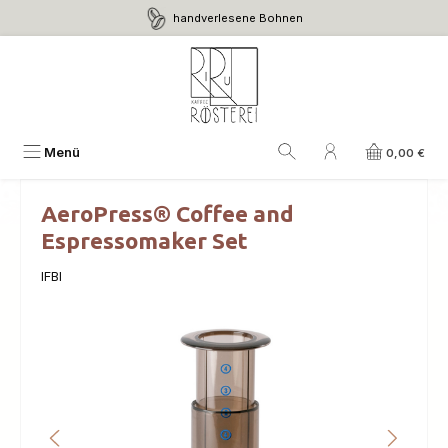
handverlesene Bohnen
Zum Hauptinhalt springen
Menü
0,00 €
AeroPress® Coffee and
Espressomaker Set
IFBI
Bildergalerie überspringen